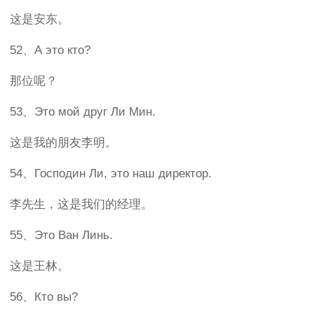
这是安东。
52、А это кто?
那位呢？
53、Это мой друг Ли Мин.
这是我的朋友李明。
54、Господин Ли, это наш директор.
李先生，这是我们的经理。
55、Это Ван Линь.
这是王林。
56、Кто вы?