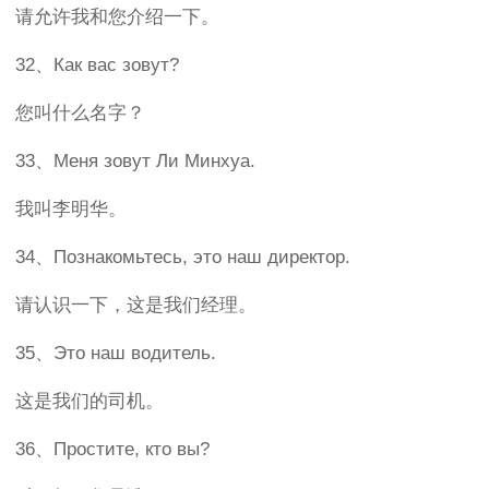
请允许我和您介绍一下。
32、Как вас зовут?
您叫什么名字？
33、Меня зовут Ли Минхуа.
我叫李明华。
34、Познакомьтесь, это наш директор.
请认识一下，这是我们经理。
35、Это наш водитель.
这是我们的司机。
36、Простите, кто вы?