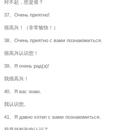
对不起，您是谁？
37、Очень приятно!
很高兴！（非常愉快！）
38、Очень приятно с вами познакомиться.
很高兴认识您！
39、Я очень рад(а)!
我很高兴！
40、Я вас знаю.
我认识您。
41、Я давно хотел с вами познакомиться.
我早就想和您认识了。