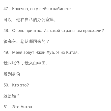
47、Конечно, он у себя в кабинете.
可以，他在自己的办公室里。
48、Очень приятно. Из какой страны вы приехали?
很高兴。您从哪国来的？
49、Меня зовут Чжан Хуа. Я из Китая.
我叫张华，我来自中国。
辨别身份
50、Кто это?
这是谁？
51、Это Антон.