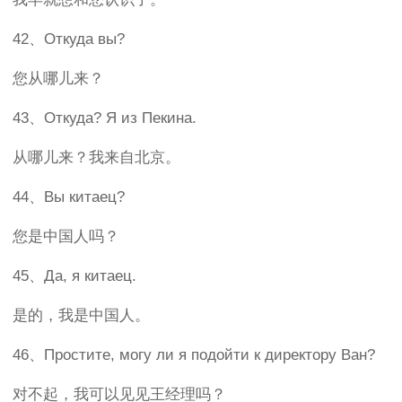
42、Откуда вы?
您从哪儿来？
43、Откуда? Я из Пекина.
从哪儿来？我来自北京。
44、Вы китаец?
您是中国人吗？
45、Да, я китаец.
是的，我是中国人。
46、Простите, могу ли я подойти к директору Ван?
对不起，我可以见见王经理吗？