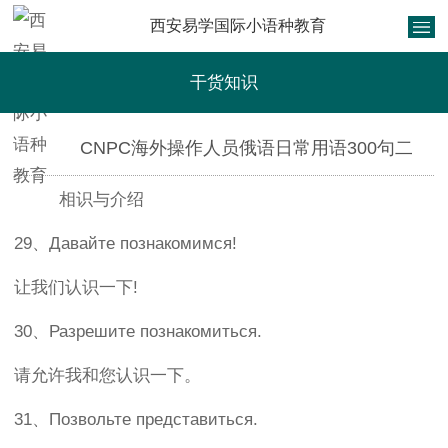
西安易学国际小语种教育
干货知识
CNPC海外操作人员俄语日常用语300句二
相识与介绍
29、Давайте познакомимся!
让我们认识一下!
30、Разрешите познакомиться.
请允许我和您认识一下。
31、Позвольте представиться.