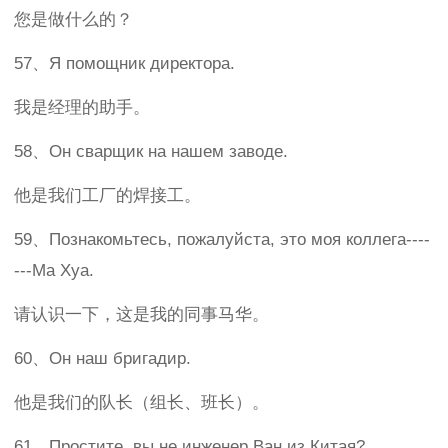
您是做什么的？
57、Я помощник директора.
我是经理的助手。
58、Он сварщик на нашем заводе.
他是我们工厂的焊接工。
59、Познакомьтесь, пожалуйста, это моя коллега----
---Ма Хуа.
请认识一下，这是我的同事马华。
60、Он наш бригадир.
他是我们的队长（组长、班长）。
61、Простите, вы не инженер Ван из Китая?