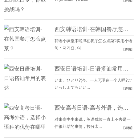
【详情】
西安韩语培训-在韩国餐厅怎么点菜？
韩语小课堂来啦!!!在餐厅怎么点菜?实用小语
句：저기요, 여...
【详情】
西安日语培训-日语搭讪常用的表达
いま、ひとり?(今、一人?)现在一个人吗?ご
いっしょでもいい...
【详情】
西安高考日语-高考外语，选择小语种的优势在哪里
对来高中生来说，英语成绩一直上不去是一
件很纠结的事情，拉分太...
【详情】