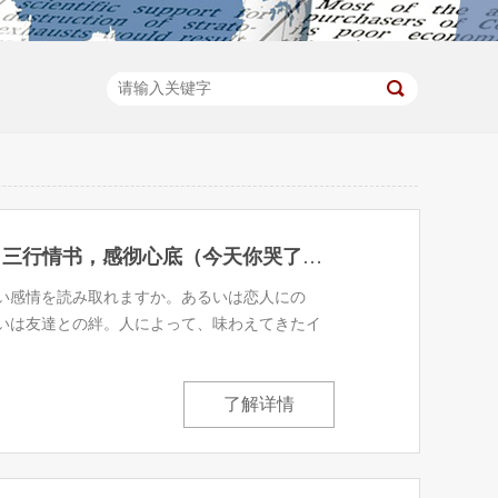
心に響く三行ラブレター 三行情书，感彻心底（今天你哭了么？）(29)
い感情を読み取れますか。あるいは恋人にの
いは友達との絆。人によって、味わえてきたイ
了解详情