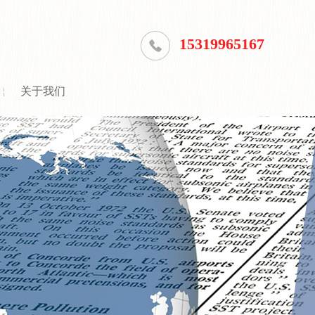
15319965167
关于我们