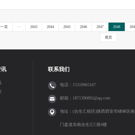
前一页
···
2043
2044
2045
2046
2047
2048
204
尾页
资讯
联系我们
讯
电话：15319965167
识
邮箱：1871390892@qq.com
地址：(合生汇校区)陕西西安市碑林区南
门盘道东南合生汇C座6楼